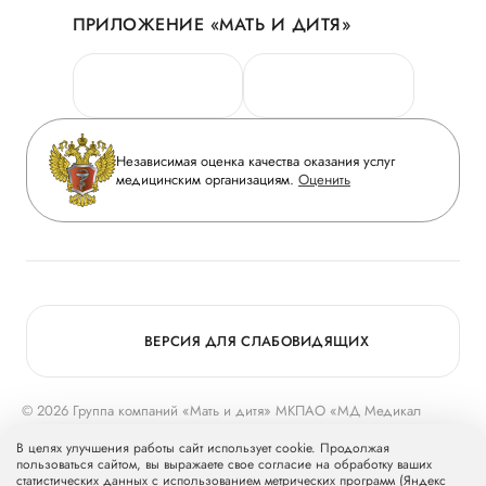
ПРИЛОЖЕНИЕ «МАТЬ И ДИТЯ»
Личный кабинет
Новости
Персональные данные
Руководство
Горячая линия качества
Сотрудничество
Вопрос-ответ
Инвесторам
Независимая оценка качества оказания услуг
Приложение пациента
медицинским организациям.
Оценить
Журнал «Мать и дитя»
Статьи
Вакансии
Заболевания
Медицинский туризм
Конкурс в ординатуру
Для прессы
ВЕРСИЯ ДЛЯ СЛАБОВИДЯЩИХ
© 2026 Группа компаний «Мать и дитя» МКПАО «МД Медикал
Груп»
mcclinics.ru
. Все права защищены. ООО «ХАВЕН» входит в
В целях улучшения работы сайт использует cookie. Продолжая
Группу компаний «Мать и дитя».
пользоваться сайтом, вы выражаете свое согласие на обработку ваших
статистических данных с использованием метрических программ (Яндекс