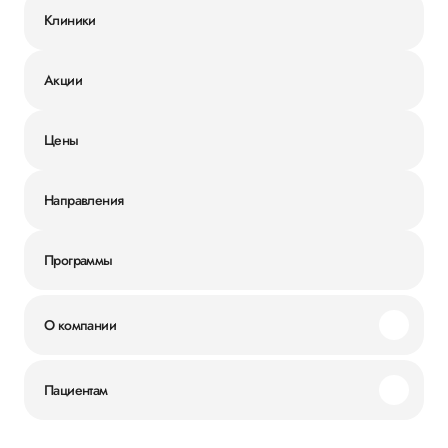
Клиники
Акции
Цены
Направления
Программы
О компании
Миссия и ценности
Пациентам
Наши преимущества
Акции
История