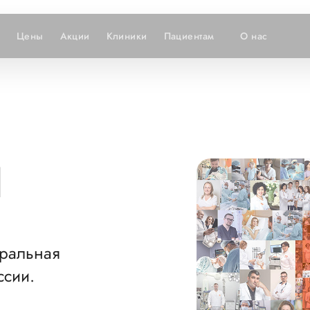
Цены
Акции
Клиники
Пациентам
О нас
И
еральная
ссии.