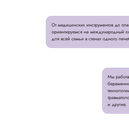
От медицинских инструментов до пла
ориентируемся на международный оп
для всей семьи в стенах одного леч
Мы работа
беременно
технологи
травматол
и другие.