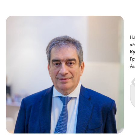
На
«М
К
Гр
Ак