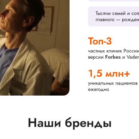
Тысячи семей и со
главного — рожден
Топ-3
частных клиник Росси
версии
Forbes
и Vade
1,5 млн+
уникальных пациентов
ежегодно
Наши бренды